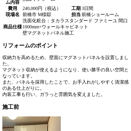
ム内容
費用
240,000円（税込）
工期
3日間
現場名
前橋市 M様邸
担当
前橋ショールーム
洗面化粧台：タカラスタンダード ファミーユ 間口
商品仕様
1000mm+ウォールキャビネット
壁マグネットパネル施工
リフォームのポイント
収納力を高めるため、壁面にマグネットパネルを設置しまし
た。
マグネット収納が使えるようになり、使い勝手の良い空間と
なっています。
また、パネルを採用したことで、お手入れがしやすく清潔感
のある仕上がりに。
内装工事も行い、ガラっと雰囲気を変えました。
施工前