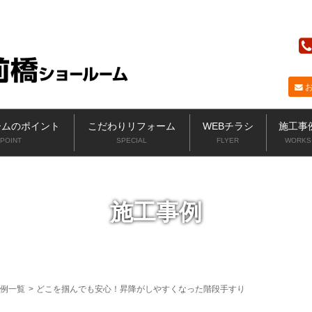
ニッカホーム
ームのポイント
こだわりリフォーム
WEBチラシ
施工事
POINT
SPECIAL
FLYER
WORKS
施工事例
例一覧
>
どこを掴んでも安心！昇降がしやすくなった階段手すり