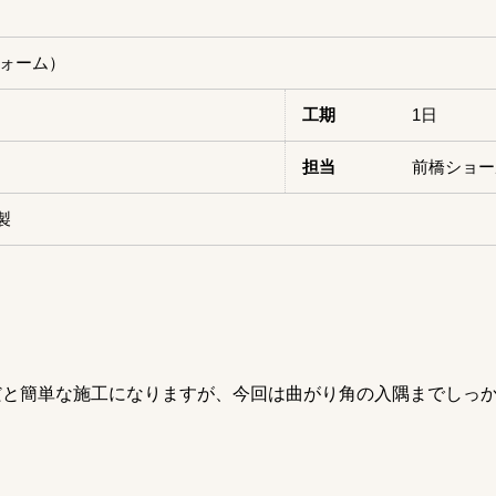
ォーム）
）
工期
1日
担当
前橋ショー
製
だと簡単な施工になりますが、今回は曲がり角の入隅までしっ