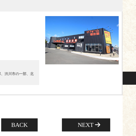
部、渋川市の一部、北
BACK
NEXT