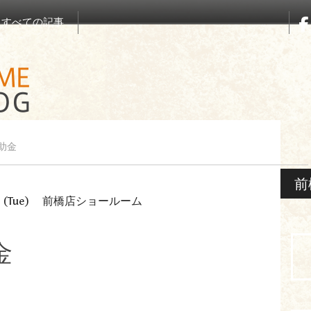
すべての記事
助金
前
(Tue)
前橋店ショールーム
金