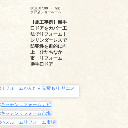
2026.07.09
（Thu）
水戸店ショールーム
【施工事例】勝手
口ドアをカバー工
法でリフォーム！
シリンダーレスで
防犯性を劇的に向
上 ひたちなか
市 リフォーム
勝手口ドア