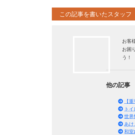
この記事を書いたスタッフ
お客
お困
う！
他の記
【重
トイ
世界
あけ
和室